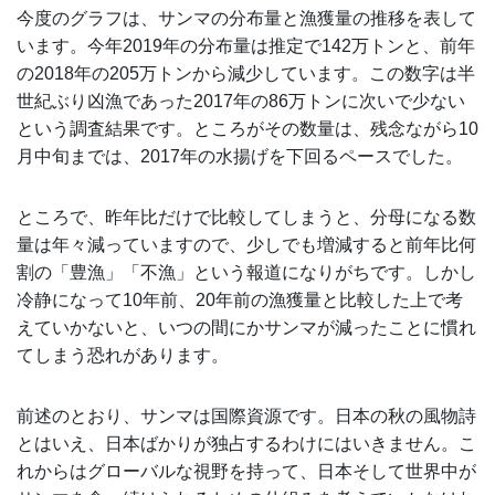
今度のグラフは、サンマの分布量と漁獲量の推移を表して
います。今年2019年の分布量は推定で142万トンと、前年
の2018年の205万トンから減少しています。この数字は半
世紀ぶり凶漁であった2017年の86万トンに次いで少ない
という調査結果です。ところがその数量は、残念ながら10
月中旬までは、2017年の水揚げを下回るペースでした。
ところで、昨年比だけで比較してしまうと、分母になる数
量は年々減っていますので、少しでも増減すると前年比何
割の「豊漁」「不漁」という報道になりがちです。しかし
冷静になって10年前、20年前の漁獲量と比較した上で考
えていかないと、いつの間にかサンマが減ったことに慣れ
てしまう恐れがあります。
前述のとおり、サンマは国際資源です。日本の秋の風物詩
とはいえ、日本ばかりが独占するわけにはいきません。こ
れからはグローバルな視野を持って、日本そして世界中が