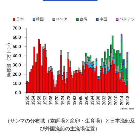
（サンマの分布域（索餌場と産卵・生育場）と日本漁船及
び外国漁船の主漁場位置）