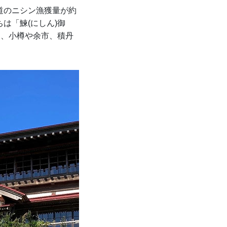
道のニシン漁獲量が約
ちは「鰊(にしん)御
り、小樽や余市、積丹