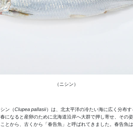
（ニシン）
ニシン（
Clupea pallasii
）は、北太平洋の冷たい海に広く分布す
は春になると産卵のために北海道沿岸へ大群で押し寄せ、その
ることから、古くから「春告魚」と呼ばれてきました。春告魚