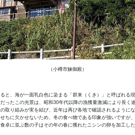
（小樽市鰊御殿）
すると、海が一面乳白色に染まる「群来（くき）」と呼ばれる
だったこの光景は、昭和30年代以降の漁獲量激減により長く
理の取り組みが実を結び、近年は再び各地で確認されるように
おせちに欠かせないため、冬の食べ物である印象が強いですが
の食卓に並ぶ数の子はその年の春に獲れたニシンの卵を加工し