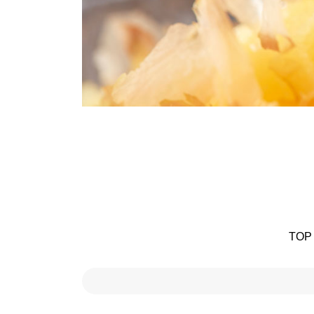
2026
数
Apr
02
TOP