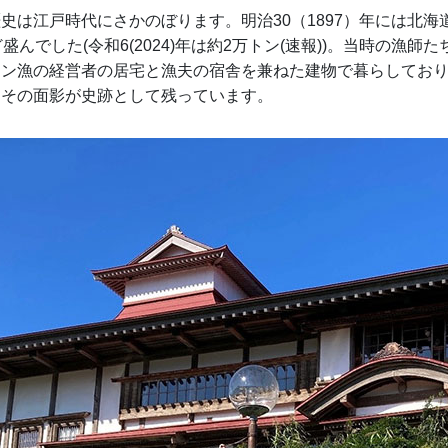
史は江戸時代にさかのぼります。明治30（1897）年には北海
盛んでした(令和6(2024)年は約2万トン(速報))。当時の漁師た
シン漁の経営者の居宅と漁夫の宿舎を兼ねた建物で暮らしてお
もその面影が史跡として残っています。