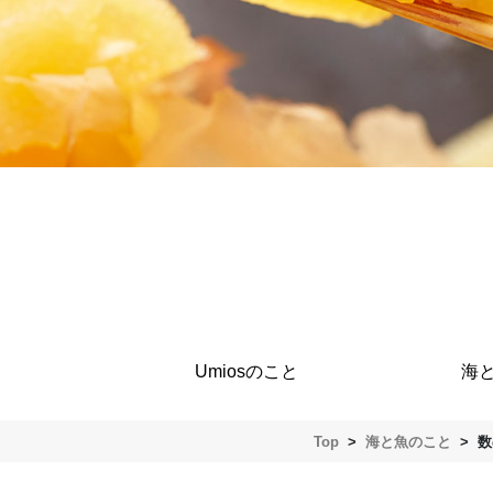
の子のパリポリ食感は親魚ニシン
Umiosのこと
海
Top
>
海と魚のこと
>
数