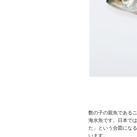
数の子の親魚である
海水魚です。日本で
た」という合図にな
います。