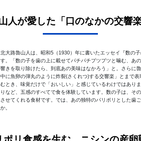
山人が愛した「口のなかの交響
北大路魯山人は、昭和5（1930）年に書いたエッセイ『数の
ます。「数の子を歯の上に載せてパチパチプツプツと噛む、あ
の響きを取り除けたら、到底あの美味はなかろう」と。さらに
中に魚卵の弾丸のように炸裂(さくれつ)する交響楽」とまで表
しむとき、味覚だけで「おいしい」と感じているわけではあり
わりなど、五感のすべてで食を体験しています。数の子は、そ
じさせてくれる食材です。では、あの独特のパリポリとした歯
うか。
リポリ食感を生む、ニシンの産卵