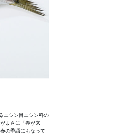
るニシン目ニシン科の
姿がまさに「春が来
は春の季語にもなって