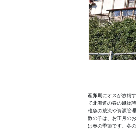
産卵期にオスが放精
て北海道の春の風物詩
稚魚の放流や資源管
数の子は、お正月の
は春の季節です。冬